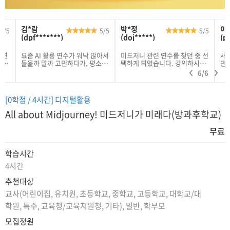
김*람
박*정
이
5
/
5
5
/
5
5
/
5
(dpf*******)
(doj*****)
(p
 연
요즘 AI 활용 연수가 워낙 많아서
미드저니 관련 연수를 찾던 중 선
새
부터
들을까 말까 고민하다가, 평소에
택하게 되었습니다. 강의하시는
만
성도
챗GPT나 무료 툴로 그림 생성할
선생님의 설명도 쉽고 속도도 적
6
/
6
배우
때마다 묘한 한계를 느껴서 이번
당하였습니다. 감사합니다.
그런
미드저니 연수를 신청해 봤습니
내는
다. 결론부터 말씀드리면 진짜
[0학점 / 4시간] 디지털활용
나며
'실무용'으로 강력 추천합니다!
이
사실 미드저니는 예전에 디스코
All about Midjourney! 미드저니가 미래다(방과후학교)
드 창에서 복잡하게 명령어 쳐야
 있
한다고 해서 지레 겁먹고 포기했
무료
었거든요. 그런데 이번 연수에서
반의
최신 웹 UI 버전으로 차근차근 알
려주셔서 진입장벽 없이 아주 편
학습시간
 포
하게 배웠습니다. 무엇보다 단순
위해
히 "이 프롬프트 복붙해서 써보
4시간
세요~" 하는 겉핥기식 실습이 아
하고,
니어서 좋았어요. 미드저니 엔진
추천대상
 구
이 도대체 어떤 원리로 이미지를
교사
(어린이집, 유치원, 초등학교, 중학교, 고등학교, 대학교/대
다.
뽑아내는지 그 기초부터 짚어주
미터
시니까, 나중에는 제가 원하는 대
학원, 특수, 교육청/교육지원청, 기타)
, 일반, 학부모
데
로 응용이 가능해지더라고요. 개
지고
인적으로 가장 유레카를 외쳤던
모집정원
-s
부분은 '일관성 유지'랑 '에디트