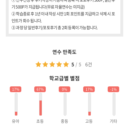
기 500P가 지급됩니다(무료 자율연수는 미지급)
② 학습종료 후 1년 이내 작성 시만 1회 포인트를 지급하고 삭제 시 포
인트가 회수 됩니다.
③ 과정 당 일반후기/포토후기 총 2회 등록이 가능합니다.
연수 만족도
5
/
5
6건
학교급별 별점
17%
67%
0%
17%
-1%
유아
초등
중등
고등
기타