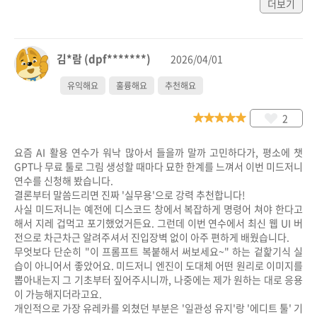
더보기
김*람 (dpf*******)
2026/04/01
유익해요
훌륭해요
추천해요
2
요즘 AI 활용 연수가 워낙 많아서 들을까 말까 고민하다가, 평소에 챗
GPT나 무료 툴로 그림 생성할 때마다 묘한 한계를 느껴서 이번 미드저니 
연수를 신청해 봤습니다. 

결론부터 말씀드리면 진짜 '실무용'으로 강력 추천합니다!

사실 미드저니는 예전에 디스코드 창에서 복잡하게 명령어 쳐야 한다고 
해서 지레 겁먹고 포기했었거든요. 그런데 이번 연수에서 최신 웹 UI 버
전으로 차근차근 알려주셔서 진입장벽 없이 아주 편하게 배웠습니다.

무엇보다 단순히 "이 프롬프트 복붙해서 써보세요~" 하는 겉핥기식 실
습이 아니어서 좋았어요. 미드저니 엔진이 도대체 어떤 원리로 이미지를 
뽑아내는지 그 기초부터 짚어주시니까, 나중에는 제가 원하는 대로 응용
이 가능해지더라고요.

개인적으로 가장 유레카를 외쳤던 부분은 '일관성 유지'랑 '에디트 툴' 기