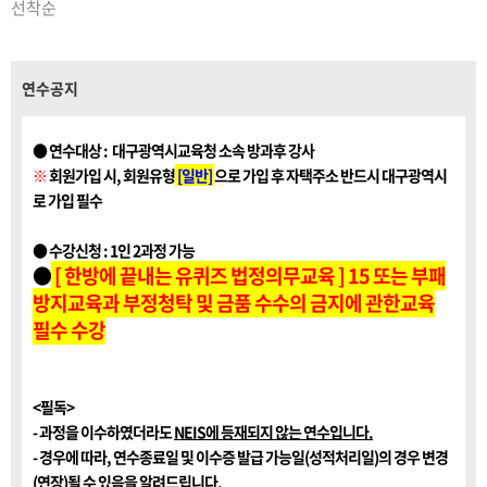
 창
툴' 기능이었습니다 ㅠㅠ! 그동
선착순
법을
안 교육자료나 동화책 같은 거 만
 된
들 때 똑같은 캐릭터가 계속 나와
런스
야 스토리가 이어지는데, 생성할
리
때마다 주인공 얼굴이랑 옷이 바
릭터
뀌어서 결국 포기했었거든요. 이
연수공지
장
번에 캐릭터 일관성 유지하는 고
학생
급 기술이랑, 딱 원하는 부분만
I
자연스럽게 수정하는 편집 기술
● 연수대상 : 대구광역시교육청 소속 방과후 강사
개하
을 배우고 나니 체증이 싹 내려갔
렙니
습니다. ㅎㅎ 마지막엔 이미지뿐
※
회원가입 시, 회원유형
[일반]
으로 가입 후 자택주소 반드시 대구광역시
 필
만 아니라 영상 기술까지 다뤄주
로 가입 필수
생님
셔서, 당장 다가오는 학기에 수업
도입부나 주의집중 영상 만들 때
배운 거 그대로 써먹어보려고요.
● 수강신청 : 1인 2과정 가능
맨날 남이 만든 자료만 찾으러 다
니기 바빴는데, 이제는 현장에서
●
[ 한방에 끝내는 유퀴즈 법정의무교육 ] 15 또는 부패
필요한 고품질 시각 자료를 제 손
방지교육과 부정청탁 및 금품 수수의 금지에 관한교육
으로 뚝딱 만들 수 있게 된 것 같
아 아주 든든합니다. 뻔한 AI 연
필수 수강
수에 지치셨거나, 진짜 내 입맛에
맞는 독창적인 수업 자료를 제대
로 만들어보고 싶으신 선생님들
께 이 연수 강력 추천합니다!
<필독>
- 과정을 이수하였더라도
NEIS에 등재되지 않는 연수입니다.
- 경우에 따라, 연수종료일 및 이수증 발급 가능일(성적처리일)의 경우 변경
(연장)될 수 있음을 알려드립니다.