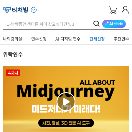
나의강의실
연수신청
AI∙디지털 연수
단체신청
추천연수
위탁연수