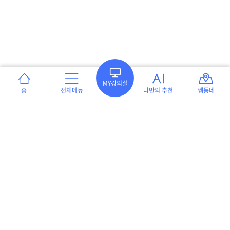
MY강의실
홈
전체메뉴
나만의 추천
쌤동네
이용약관
개인정보처리방침
서울특별시 강남구 언주로 551 프라자빌딩 8층(역삼동 654-3) 테크빌교육 ㈜
[대표이사] 이형세
[사업자등록] 220-86-05258
[통신판매신고 번호] 강남 제 05501호
인증범위 : 온라인 교육 서비스 및 교사지원 플랫폼, 교구쇼핑몰 운영
유효 기간 : 2024.01.17. ~ 2027.01.16.
고객센터 : 1544-7783
운영시간 월~목: 09:00 ~ 17:00 / 금: 09:00 ~ 16:00
(점심시간 12:20 ~ 13:40)
게시판 문의하기