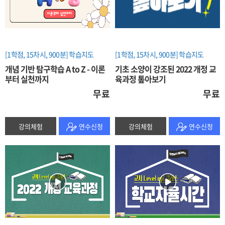
[1학점, 15차시, 900분]
학습지도
[1학점, 15차시, 900분]
학습지도
개념 기반 탐구학습 A to Z - 이론
기초 소양이 강조된 2022 개정 교
부터 실천까지
육과정 톺아보기
무료
무료
강의체험
연수신청
강의체험
연수신청