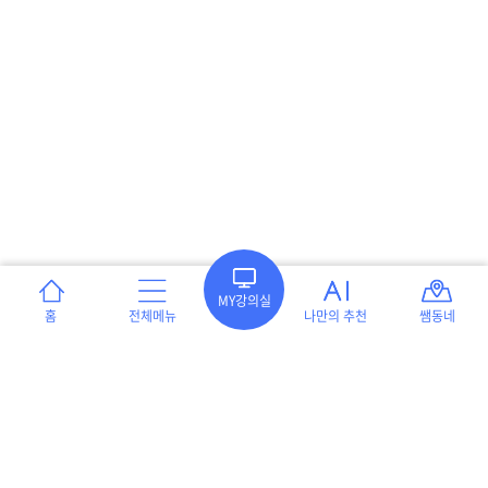
MY강의실
홈
전체메뉴
나만의 추천
쌤동네
이용약관
개인정보처리방침
서울특별시 강남구 언주로 551 프라자빌딩 8층(역삼동 654-3) 테크빌교육 ㈜
[대표이사] 이형세
[사업자등록] 220-86-05258
[통신판매신고 번호] 강남 제 05501호
인증범위 : 온라인 교육 서비스 및 교사지원 플랫폼, 교구쇼핑몰 운영