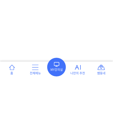
MY강의실
홈
전체메뉴
나만의 추천
쌤동네
이용약관
개인정보처리방침
서울특별시 강남구 언주로 551 프라자빌딩 8층(역삼동 654-3) 테크빌교육 ㈜
[대표이사] 이형세
[사업자등록] 220-86-05258
[통신판매신고 번호] 강남 제 05501호
인증범위 : 온라인 교육 서비스 및 교사지원 플랫폼, 교구쇼핑몰 운영