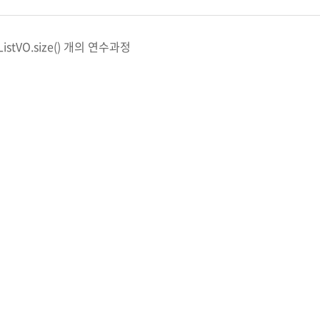
eListVO.size() 개의 연수과정
고객센터
 ㈜
강남 제 05501호