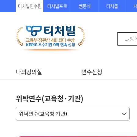
티처빌연수원
티처빌프로
쌤동네
티처몰
나의강의실
연수신청
위탁연수(교육청·기관)