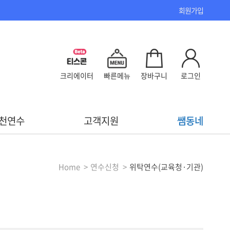
회원가입
크리에이터
빠른메뉴
장바구니
로그인
천연수
고객지원
쌤동네
Home
연수신청
위탁연수(교육청·기관)