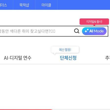
체더스
뚝딱샵
마이클
티처빌AI 출시!
예산 활용!
AI∙디지털 연수
단체신청
추