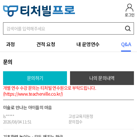
로그인
과정
견적 요청
내 운영연수
Q&A
문의
문의하기
나의 문의내역
개별 연수 수강 문의는 티처빌 연수원으로 부탁드립니다.
(
https://www.teacherville.co.kr/
)
미술로 만나는 아이들의 마음
ls*****
고성교육지원청
2026/08/04 11:51
문의접수
기초학력 높이는 - 모두 깨치는 한글