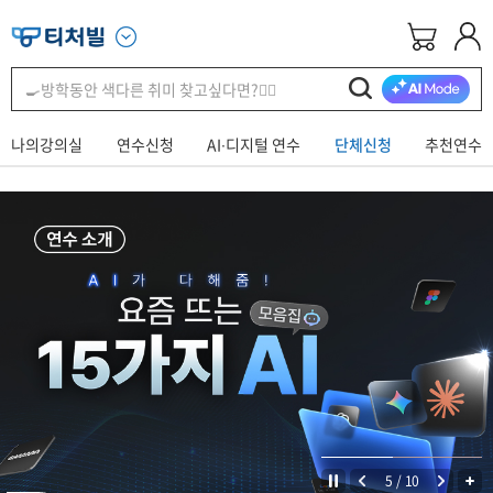
나의강의실
연수신청
AI∙디지털 연수
단체신청
추천연수
5
/
10