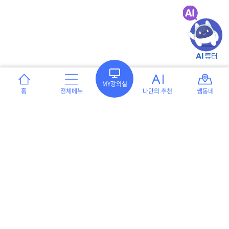
MY강의실
홈
전체메뉴
나만의 추천
쌤동네
이용약관
개인정보처리방침
서울특별시 강남구 언주로 551 프라자빌딩 8층(역삼동 654-3) 테크빌교육 ㈜
[대표이사] 이형세
[사업자등록] 220-86-05258
[통신판매신고 번호] 강남 제 05501호
인증범위 : 온라인 교육 서비스 및 교사지원 플랫폼, 교구쇼핑몰 운영
유효 기간 : 2024.01.17. ~ 2027.01.16.
고객센터 : 1544-7783
운영시간 월~목: 09:00 ~ 17:00 / 금: 09:00 ~ 16:00
(점심시간 12:20 ~ 13:40)
게시판 문의하기