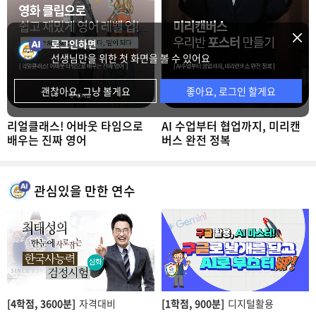
로그인하면
선생님만을 위한 첫 화면을 볼 수 있어요
괜찮아요, 그냥 볼게요
좋아요, 로그인 할게요
리얼클래스! 어바웃 타임으로
AI 수업부터 협업까지, 미리캔
배우는 진짜 영어
버스 완전 정복
관심있을 만한 연수
[4학점,
3600분]
자격대비
[1학점,
900분]
디지털활용