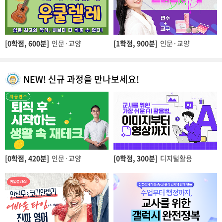
[0학점,
600분]
인문·교양
[1학점,
900분]
인문·교양
NEW! 신규 과정을 만나보세요!
[0학점,
420분]
인문·교양
[0학점,
300분]
디지털활용