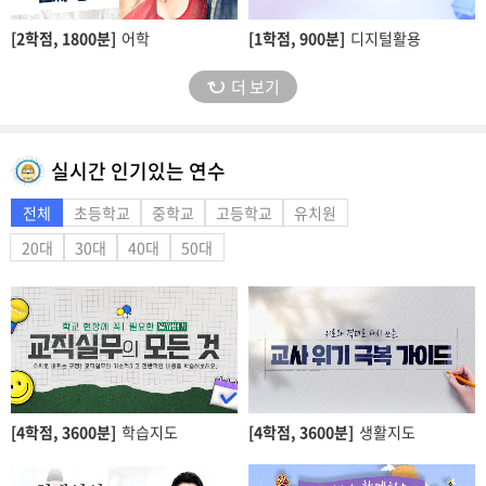
[2학점,
1800분]
어학
[1학점,
900분]
디지털활용
더 보기
실시간 인기있는 연수
전체
초등학교
중학교
고등학교
유치원
20대
30대
40대
50대
[4학점,
3600분]
학습지도
[4학점,
3600분]
생활지도