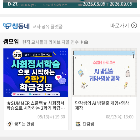
D-27
2026.08.05 ~ 2026.09.05
바로가기
교사 공유 플랫폼
쌤모임
현직 교사들의 라이브 자율 연수 👩‍🏫
★SUMMER 스쿨팩★ 사회정서
단감쌤의 AI 방탈출 게임+영상
학습으로 시작하는 2학기 학급경
제작
영
08/13(목) 19:30
08/13(목) 13:00
꿈꾸는 안쌤
단감쌤