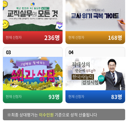
236명
168명
현재 신청자
현재 신청자
03
04
93명
83명
현재 신청자
현재 신청자
※
최종 상대평가는
이수인원
기준으로 성적 산출됩니다