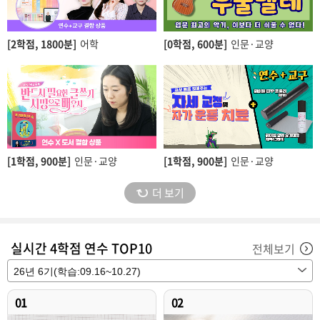
[2학점,
1800분]
어학
[0학점,
600분]
인문·교양
[1학점,
900분]
인문·교양
[1학점,
900분]
인문·교양
더 보기
실시간 4학점 연수 TOP10
전체보기
01
02