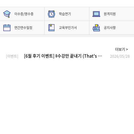
이수증/영수증
학습연기
원격지원
연간연수일정
교육부인가서
공지사항
더보기 >
[6월 후기 이벤트] 🚦수강만 끝내기 (That's red-red)❗ 후기 쓰고 🎁선물 받기 💚green green!💚
[이벤트]
2026/05/28