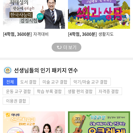
[4학점,
3600분]
자격대비
[4학점,
3600분]
생활지도
더 보기
선생님들의 인기 패키지 연수
전체
도서 결합
미술 교구 결합
악기/마술 교구 결합
운동 교구 결합
학습 부록 결합
생활 편의 결합
자격증 결합
이용권 결합