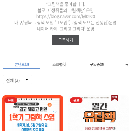
*그림책을 좋아합니다.
블로그 '생쥐들의 그림책방' 운영
https://blog.naver.com/lyl0920
대구/경북 그림책 모임 '그모임'(그림책 모으는 선생님)운영
네이버 카페 '그리고 그리다' 운영
구독하기
콘텐츠(3)
스크랩(0)
구독중(0)
구독
유료
유료