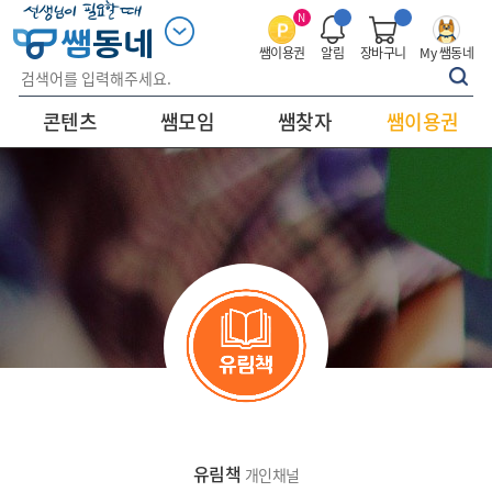
N
쌤이용권
알림
장바구니
My 쌤동네
콘텐츠
쌤모임
쌤찾자
쌤이용권
유림책
개인채널