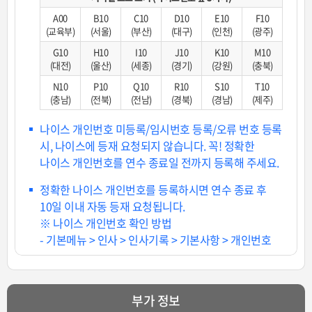
A00
B10
C10
D10
E10
F10
(교육부)
(서울)
(부산)
(대구)
(인천)
(광주)
G10
H10
I10
J10
K10
M10
(대전)
(울산)
(세종)
(경기)
(강원)
(충북)
N10
P10
Q10
R10
S10
T10
(충남)
(전북)
(전남)
(경북)
(경남)
(제주)
나이스 개인번호 미등록/임시번호 등록/오류 번호 등록
시, 나이스에 등재 요청되지 않습니다. 꼭! 정확한
나이스 개인번호를 연수 종료일 전까지 등록해 주세요.
정확한 나이스 개인번호를 등록하시면 연수 종료 후
10일 이내 자동 등재 요청됩니다.
※ 나이스 개인번호 확인 방법
- 기본메뉴 > 인사 > 인사기록 > 기본사항 > 개인번호
부가 정보