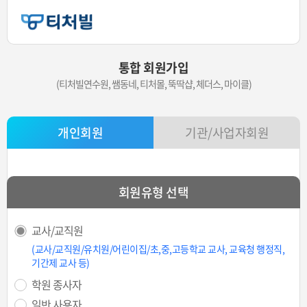
통합 회원가입
(티처빌연수원, 쌤동네, 티처몰, 뚝딱샵, 체더스, 마이클)
개인회원
기관/사업자회원
회원유형 선택
교사/교직원
(교사/교직원/유치원/어린이집/초,중,고등학교 교사, 교육청 행정직,
기간제 교사 등)
학원 종사자
일반 사용자