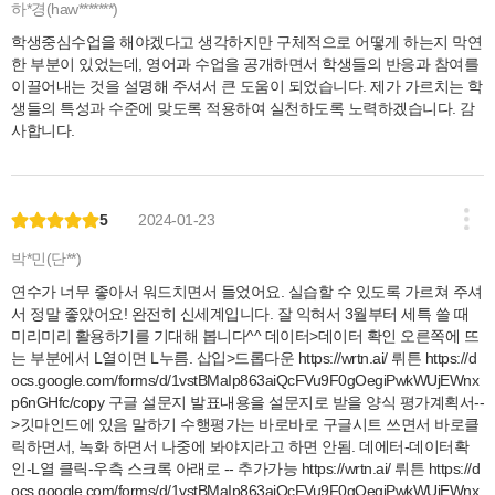
하*경(haw*******)
학생중심수업을 해야겠다고 생각하지만 구체적으로 어떻게 하는지 막연
한 부분이 있었는데, 영어과 수업을 공개하면서 학생들의 반응과 참여를
이끌어내는 것을 설명해 주셔서 큰 도움이 되었습니다. 제가 가르치는 학
생들의 특성과 수준에 맞도록 적용하여 실천하도록 노력하겠습니다. 감
사합니다.
5
2024-01-23
박*민(단**)
연수가 너무 좋아서 워드치면서 들었어요. 실습할 수 있도록 가르쳐 주셔
서 정말 좋았어요! 완전히 신세계입니다. 잘 익혀서 3월부터 세특 쓸 때
미리미리 활용하기를 기대해 봅니다^^ 데이터>데이터 확인 오른쪽에 뜨
는 부분에서 L열이면 L누름. 삽입>드롭다운 https://wrtn.ai/ 뤼튼 https://d
ocs.google.com/forms/d/1vstBMaIp863aiQcFVu9F0gOegiPwkWUjEWnx
p6nGHfc/copy 구글 설문지 발표내용을 설문지로 받을 양식 평가계획서--
>깃마인드에 있음 말하기 수행평가는 바로바로 구글시트 쓰면서 바로클
릭하면서, 녹화 하면서 나중에 봐야지라고 하면 안됨. 데에터-데이터확
인-L열 클릭-우측 스크록 아래로 -- 추가가능 https://wrtn.ai/ 뤼튼 https://d
ocs.google.com/forms/d/1vstBMaIp863aiQcFVu9F0gOegiPwkWUjEWnx