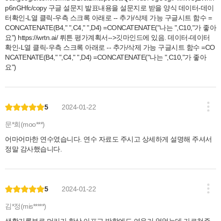
p6nGHfc/copy 구글 설문지 발표내용을 설문지로 받을 양식 데이터-데이
터확인-L열 클릭-우측 스크록 아래로 -- 추가/삭제 가능 구글시트 함수 =
CONCATENATE(B4," ",C4," ",D4) =CONCATENATE("나는 ",C10,"가 좋아
요") https://wrtn.ai/ 뤼튼 평가계획서-->깃마인드에 있음. 데이터-데이터
확인-L열 클릭-우측 스크록 아래로 -- 추가/삭제 가능 구글시트 함수 =CO
NCATENATE(B4," ",C4," ",D4) =CONCATENATE("나는 ",C10,"가 좋아
요")
5
2024-01-22
문*희(moo***)
어마어마한 연수였습니다. 연수 자료도 주시고 상세하게 설명해 주셔서
정말 감사했습니다.
5
2024-01-22
김*정(mis*****)