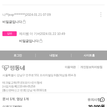
나**(exp**********)
2024.01.21 07:09
비밀글입니다
제리쌤 더 기버
2024.01.22 10:49
답변
비밀글입니다
로그인
내정보
사이트홈
이용약관
개인정보처리방침
서울특별시 강남구 언주로 551 프라자빌딩 8층(역삼동 654-3)
테크빌교육(주) [대표이사] 이형세
[사업자등록] 220-86-05258
[통신판매신고 번호] 강남 제 05501호
인증 범위: 온라인 교육 서비스 및 교사지원 플랫폼, 교구쇼핑몰 운영
문서 1개, 영상 1개
유의사항
유효 기간 : 2024.01.17 ~ 2027.01.16
20,000원
이용기간
60일