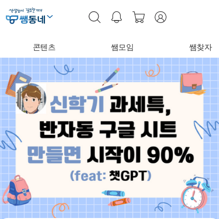
콘텐츠
쌤모임
쌤찾자