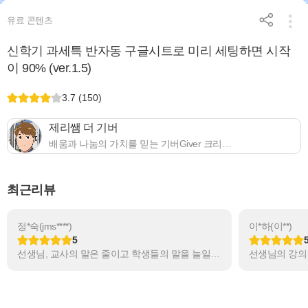
유료 콘텐츠
신학기 과세특 반자동 구글시트로 미리 세팅하면 시작
이 90% (ver.1.5)
3.7 (150)
제리쌤 더 기버
배움과 나눔의 가치를 믿는 기버Giver 크리에이터입니다 ❤구글 트레이너/ 강남GEG 리더 ❤1정연수 강사(에듀테크,영어,학급경영) ❤09,15개정 영어교과서 집필 ❤국내 유일 영어 교사 겸 Cambridge CELTA Tutor blog.naver.com/jerryver
최근리뷰
정*숙(jms****)
이*하(이**)
5
선생님, 교사의 말은 줄이고 학생들의 말을 늘일 수 있는 방법에 대한 실제 예를 수업 동영상으로 접하면서 선생님께서 전달하고자 하는 내용에 대한 이해가 쏙쏙 되었습니다. 교실백점 연수를 터음으로 접한 저에게는 신세계입니다. 겨울방학에 열심히 배우고 복습해서 꼭 저의 학교생활에도 적용하겠습니다. 나 진정한 교육 나눔에 깊이 감사합니다.