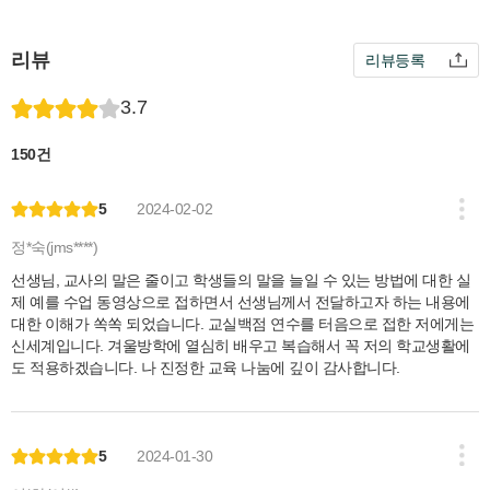
연말마다 생기부 과세특 쓰기로 스트레스 받으시
나요?
리뷰
리뷰등록
어떻게 과세특을 구성할지 막막하신가요?
3.7
A,B로 나누어 가르치는 선생님과 어떻게 생기부 분
150건
량을 나누어야 할지 난감하신가요?
학생들의 개별 활동 어떻게 하면 쉽게 기록할지 궁
5
2024-02-02
금하신가요?
정*숙(jms****)
학생들의 수많은 발표 자료 입력을 어떻게 해야할
선생님, 교사의 말은 줄이고 학생들의 말을 늘일 수 있는 방법에 대한 실
제 예를 수업 동영상으로 접하면서 선생님께서 전달하고자 하는 내용에
지 고민이신가요?
대한 이해가 쏙쏙 되었습니다. 교실백점 연수를 터음으로 접한 저에게는
신세계입니다. 겨울방학에 열심히 배우고 복습해서 꼭 저의 학교생활에
도 적용하겠습니다. 나 진정한 교육 나눔에 깊이 감사합니다.
이런 고민을 하시는 분이라면 1, 2월에 구글반자동
시트로 과세특 쓰기를 세팅하고 학기를 시작해보
세요~ 시작이 반이 아니라 시작이 90%입니다!!
5
2024-01-30