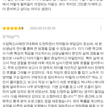
에서 어떻게 펼쳐질지 걱정되는 마음도 크다. 하지만 그만큼 더 배우고,
더 준비하고 싶다는 의지도 생겼다
5
2025-03-23 00:28
정*재(jyj****)
수업혁신사례연구대회에 도전하면서 막막함과 부담감이 컸는데, 세 분
선생님의 연수를 통해 큰 방향을 잡을 수 있었습니다. 각기 다른 학교에
서 다른 특성의 학급을 지도하시는 선생님들께서 본인의 실제 경험을 바
탕으로 나눠주신 이야기들이 훨씬 현실적이고 와닿았어요. 특히 실제 보
고서 작성 경험을 토대로 대회 개요와 심사기준에 맞춰 흐름을 짚어주시
고, 주제 선정부터 보고서 각 영역의 의미를 차근차근 알려주셔서 전체적
인 흐름을 그려볼 수 있었어요. 개요 작성의 중요성과 틀 잡기 노하우, 각
영역별 구성 팁까지 구체적으로 짚어주셔서 '어떻게 시작하지?' 하는 고
민이 줄어들었고, 보고서 작성 시 놓치기 쉬운 부분들도 하나하나 예시와
함께 알려주셔서 너무 유익했어요. 기본 강의를 듣고 너무 도움이 많이
되어 심화 강의도 듣게 되었는데, 정말 신청하길 잘했다는 생각이 들었습
니다. 다음 에듀테크 강의도 또 신청하려고 합니다.^^ 연수 중간에 소개
해주신 통계 분석 프로그램도 정말 새로웠습니다. 유의 확률을 계산하는
과정을 이론적 설명을 포함해서 친절히 알려주셔서 막막함을 떨칠 수 있