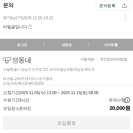
문의
문의등록
최**(hy1***)
2025.11.25 19:22
비밀글입니다
로그인
내정보
사이트홈
이용약관
개인정보처리방침
서울특별시 강남구 언주로 551 프라자빌딩 8층(역삼동 654-3)
테크빌교육(주) [대표이사] 이형세
[사업자등록] 220-86-05258
[통신판매신고 번호] 강남 제 05501호
신청기간
2025.11.05(수) 13:00 ~ 2025.11.15(토) 08:00
인증 범위: 온라인 교육 서비스 및 교사지원 플랫폼, 교구쇼핑몰 운영
수료기간
3시간
유의사항
유효 기간 : 2024.01.17 ~ 2027.01.16
20,000원
모임장소
온라인
모임종료
Copyrightⓒ 2008
테크빌교육㈜
All rights reserved