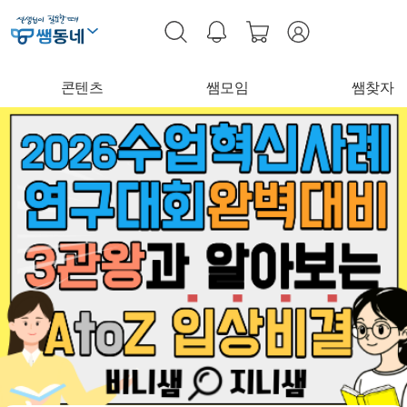
콘텐츠
쌤모임
쌤찾자